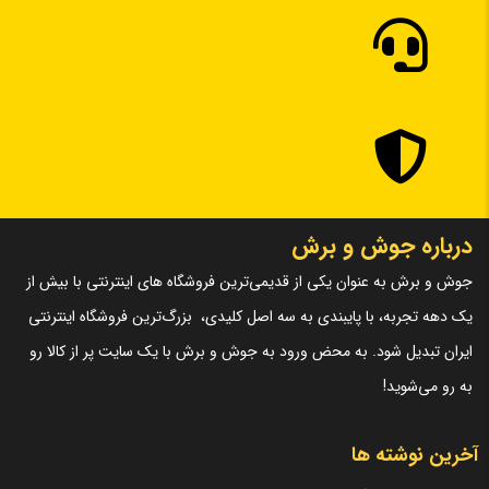
ذخیره نام، ایمیل و وبسایت من در مرورگر برای زمانی که دوباره
دیدگاهی می‌نویسم.
۳
=
×
۱
لازم است محتوای ارسالی منطبق برعرف و شئونات جامعه و با بیانی
درباره جوش و برش
رسمی و عاری از لحن تند، تمسخرو توهین باشد.
جوش و برش به عنوان یکی از قدیمی‌ترین فروشگاه های اینترنتی با بیش از
از ارسال لینک‌های سایت‌های دیگر و ارایه‌ی اطلاعات شخصی خودتان
یک دهه تجربه، با پایبندی به سه اصل کلیدی، بزرگ‌ترین فروشگاه اینترنتی
مثل شماره تماس، ایمیل و آی‌دی شبکه‌های اجتماعی پرهیز کنید.
ایران تبدیل شود. به محض ورود به جوش و برش با یک سایت پر از کالا رو
در نظر داشته باشید هدف نهایی از ارائه‌ی نظر درباره‌ی کالا ارائه‌ی
به رو می‌شوید!
اطلاعات مشخص و دقیق برای راهنمایی سایر کاربران در فرآیند خرید
یک محصول توسط ایشان است.
آخرین نوشته ها
با توجه به ساختار بخش نظرات، از پرسیدن سوال یا درخواست