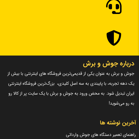
ذخیره نام، ایمیل و وبسایت من در مرورگر برای زمانی که دوباره
دیدگاهی می‌نویسم.
۳
×
پنج
=
لازم است محتوای ارسالی منطبق برعرف و شئونات جامعه و با بیانی
درباره جوش و برش
رسمی و عاری از لحن تند، تمسخرو توهین باشد.
جوش و برش به عنوان یکی از قدیمی‌ترین فروشگاه های اینترنتی با بیش از
از ارسال لینک‌های سایت‌های دیگر و ارایه‌ی اطلاعات شخصی خودتان
یک دهه تجربه، با پایبندی به سه اصل کلیدی، بزرگ‌ترین فروشگاه اینترنتی
مثل شماره تماس، ایمیل و آی‌دی شبکه‌های اجتماعی پرهیز کنید.
ایران تبدیل شود. به محض ورود به جوش و برش با یک سایت پر از کالا رو
در نظر داشته باشید هدف نهایی از ارائه‌ی نظر درباره‌ی کالا ارائه‌ی
به رو می‌شوید!
اطلاعات مشخص و دقیق برای راهنمایی سایر کاربران در فرآیند خرید
یک محصول توسط ایشان است.
آخرین نوشته ها
با توجه به ساختار بخش نظرات، از پرسیدن سوال یا درخواست
راهنمای تعمیر دستگاه های جوش وارداتی
راهنمایی در این بخش خودداری کرده و سوالات خود را در بخش