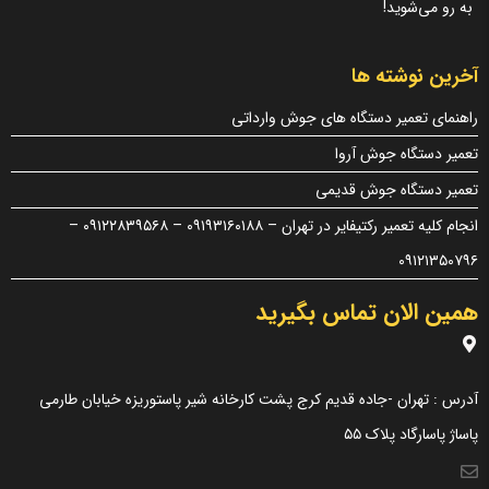
به رو می‌شوید!
ایمیل
*
آخرین نوشته ها
راهنمای تعمیر دستگاه های جوش وارداتی
تعمیر دستگاه جوش آروا
ذخیره نام، ایمیل و وبسایت من در مرورگر برای زمانی که دوباره
تعمیر دستگاه جوش قدیمی
دیدگاهی می‌نویسم.
انجام کلیه تعمیر رکتیفایر در تهران – ۰۹۱۹۳۱۶۰۱۸۸ – ۰۹۱۲۲۸۳۹۵۶۸ –
نه
−
دو
=
۰۹۱۲۱۳۵۰۷۹۶
همین الان تماس بگیرید
لازم است محتوای ارسالی منطبق برعرف و شئونات جامعه و با بیانی
رسمی و عاری از لحن تند، تمسخرو توهین باشد.
از ارسال لینک‌های سایت‌های دیگر و ارایه‌ی اطلاعات شخصی خودتان
آدرس : تهران -جاده قدیم کرج پشت کارخانه شیر پاستوریزه خیابان طارمی
مثل شماره تماس، ایمیل و آی‌دی شبکه‌های اجتماعی پرهیز کنید.
پاساژ پاسارگاد پلاک ۵۵
در نظر داشته باشید هدف نهایی از ارائه‌ی نظر درباره‌ی کالا ارائه‌ی