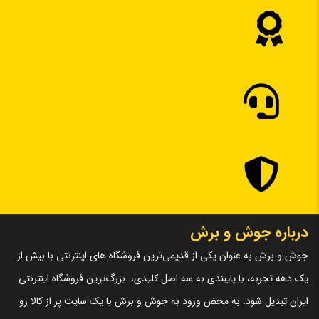
امتیاز شما
*
حاصل از جوشکاری داخل و بیرون شعله پوش جوشکاری را در برابر
گرما محافظت نموده و از شعله پوش و نازل و قطعات داخلی آن که
دیدگاه شما
*
در معرض پاششهای مکرر جوش(spatters) می باشند محافظت
می نماید که در دو نوع پایه آب و پایه روغن قابل ارائه به صنعتگران
عزیز می باشد .
درباره جوش و برش
جوش و برش به عنوان یکی از قدیمی‌ترین فروشگاه های اینترنتی با بیش از
نام
*
یک دهه تجربه، با پایبندی به سه اصل کلیدی، بزرگ‌ترین فروشگاه اینترنتی
ایران تبدیل شود. به محض ورود به جوش و برش با یک سایت پر از کالا رو