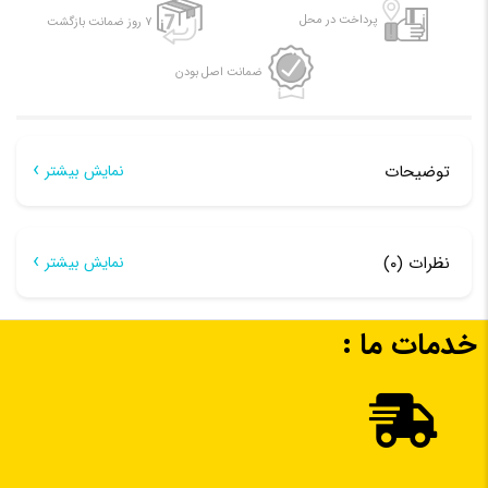
پرداخت در محل
۷ روز ضمانت بازگشت
ضمانت اصل بودن
توضیحات
نمایش بیشتر
توضیحات
نظرات (۰)
نمایش بیشتر
هیچ دیدگاهی برای این محصول نوشته نشده است.
ژل محافظ تورچ جوشکاری MIG/MAG
خدمات ما :
اولین نفری باشید که دیدگاهی را ارسال می کنید برای “ژل
NOZZEL LUB GEL (TIP CLEANER) WATER BASE & OIL BASE
محافظ تورچ جوشکاری MIG/MAG”
ژل فوق دارای خواص ضد چسبندگی اسپاترهای حاصله از جوشکاری
نشانی ایمیل شما منتشر نخواهد شد.
بخش‌های موردنیاز
به تورچ بوده و باعث جلوگیری از بسته شدن مجراهای عبور گاز
علامت‌گذاری شده‌اند
*
محافظ در حین جوشکاری و نیز با حضور پایدار خود دربرابر گرمای