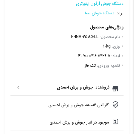
دستگاه جوش آرگون اینورتری
برند:
دستگاه جوش صبا
ویژگی‌های محصول
نام محصول:
R-INV-250CELL
وزن:
10kg
ابعاد:
29.5*16.5*41.7cm
تغذیه ورودی:
تک فاز
فروشنده:
جوش و برش احمدی
گارانتی ۱۲ماهه جوش و برش احمدی
موجود در انبار جوش و برش احمدی