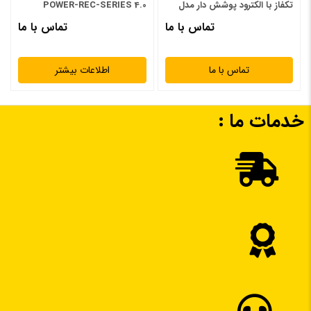
تکفاز با الکترود پوشش دار مدل
POWER-REC-SERIES 4.0
مصارف خانگی و برج سازی و جوشکاری اسکلت فلزی
G.CELL
Mini EL 203
تماس با ما
تماس با ما
صنایع کارگاهی که تناسب کار آنها با duty cycle دستگاه متناسب
باشد
تماس با ما
اطلاعات بیشتر
صنایع فلزی، نفت، گاز، پتروشیمی، کشتی سازی، خودرو سازی،
سازه، سیمان، فولاد و …
خدمات ما :
پروژه های سیار، خدماتی، تعمیر و نگهداری، نصب، کار در ارتفاع
و شرایط محیطی نامناسب
نام
*
مشخصات ویژه
استفاده از تکنولوژی اینورتر و المان قدرت IGBT
ایمیل
*
مصرف برق بسیار پایین
ابعاد و حجم و وزن کاملا مناسب (پرتابل)
قابلیت جوش آرگون به صورت لیفت آرک
جریان خروجی بسیار پایدار و یکنواخت (جهت جوشکاری های