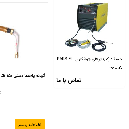
فاز ترانسی
میگ مگ
دستگاه های الکتروشیمیایی
الکتروپولیش پارس سری آلفا alpha
Series
الکتروپولیش پارس سری امگا
دستگاه ركتيفايرهاي جوشكاري PARS-EL-
omega Series
3500-G
الکتروپولیش پارس سری دلتا Delta
گردنه پلاسما دستی A141- CB 150
Series
تماس با ما
الکتروپولیش و چاپ و حکاکی
ت
دسته بندی شده
قطعات- spareparts
لوازم جانبی
لوازم جانبی تورچ
اطلاعات بیشتر