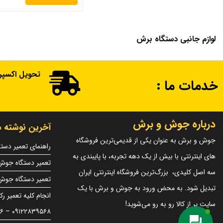
الکترود و پودرهای جوشکاری
الکترواسلگ
لوازم جانبی دستگاه برش
براق کننده استیل Passivator
Liquide
پد پاک کننده سیم جوش
تحویل اکسپ
خدمات ما :
پودر تیزکن تنگستن تیزان
پودر ضد رسوب مخصوص
سیستمهای آب خنک
درباره جوش و برش
آخرین نوشته ه
تسترهای شیمیائی آلیاژهای
جوش و برش به عنوان یکی از قدیمی‌ترین فروشگاه
راهنمای تعمیر دست
استینلس استیل
های اینترنتی با بیش از یک دهه تجربه، با پایبندی به
تعمیر دستگاه جوش 
خمیر محافظ پشت جوش Purging
سه اصل کلیدی، بزرگ‌ترین فروشگاه اینترنتی ایران
تعمیر دستگاه جوش
Paste
تبدیل شود. به محض ورود به جوش و برش با یک
ژل محافظ تورچ جوشکاری
سایت پر از کالا رو به رو می‌شوید!
۰۹۱۲۲۸۳۹۵۶۸ – ۰۹۱۲۱۳۵۰۷۹۶
MIG/MAG