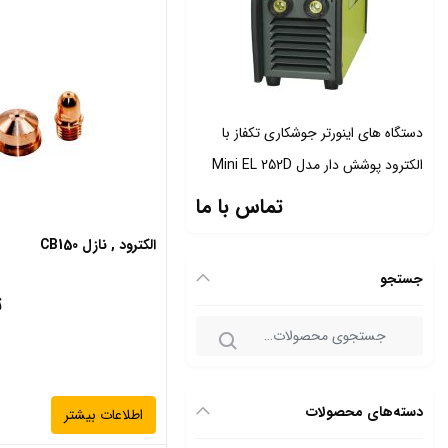
دستگاه های اینورتر جوشكاري تکفاز با
الکترود پوشش دار مدل Mini EL 252D
تماس با ما
الکترود , نازل CB150
جستجو
ت
دسته‌های محصولات
اطلاعات بیشتر